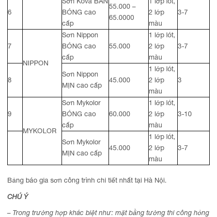
Sơn Kova BÁN
1 lớp lót,
55.000 –
6
BÓNG cao
2 lớp
3-7
65.0000
cấp
màu
Sơn Nippon
1 lớp lót,
7
BÓNG cao
55.000
2 lớp
3-7
cấp
màu
NIPPON
1 lớp lót,
Sơn Nippon
8
45.000
2 lớp
3
MỊN cao cấp
màu
Sơn Mykolor
1 lớp lót,
9
BÓNG cao
60.000
2 lớp
3-10
cấp
màu
MYKOLOR
1 lớp lót,
Sơn Mykolor
45.000
2 lớp
3-7
MỊN cao cấp
màu
Bảng báo gia sơn công trình chi tiết nhất tại Hà Nội.
CHÚ Ý
– Trong trường hợp khác biệt như: mặt bằng tường thi công hỏng