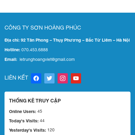
CÔNG TY SƠN HOÀNG PHÚC
Địa chỉ: 92 Tân Phong – Thụy Phương – Bắc Từ Liêm – Hà Nội
Hotline:
070.453.6888
Email:
letrunghoangviet@gmail.com
facebook
twitter
instagram
youtube
LIÊN KẾT
THỐNG KÊ TRUY CẬP
Online Users:
45
Today's Visits:
44
Yesterday's Visits:
120