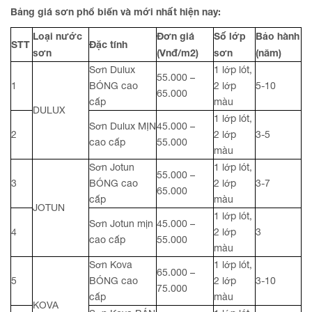
Bảng giá sơn phổ biến và mới nhất hiện nay:
Loại nước
Đơn giá
Số lớp
Bảo hành
STT
Đặc tính
sơn
(Vnđ/m2)
sơn
(năm)
Sơn Dulux
1 lớp lót,
55.000 –
1
BÓNG cao
2 lớp
5-10
65.000
cấp
màu
DULUX
1 lớp lót,
Sơn Dulux MỊN
45.000 –
2
2 lớp
3-5
cao cấp
55.000
màu
Sơn Jotun
1 lớp lót,
55.000 –
3
BÓNG cao
2 lớp
3-7
65.000
cấp
màu
JOTUN
1 lớp lót,
Sơn Jotun mịn
45.000 –
4
2 lớp
3
cao cấp
55.000
màu
Sơn Kova
1 lớp lót,
65.000 –
5
BÓNG cao
2 lớp
3-10
75.000
cấp
màu
KOVA